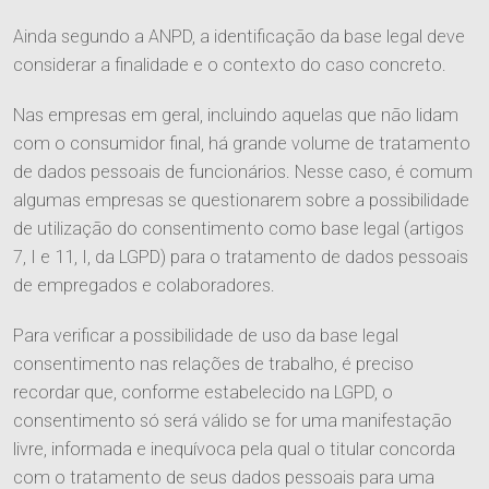
Equipe
Responsabilidade Social
Ainda segundo a ANPD, a identificação da base legal deve
considerar a finalidade e o contexto do caso concreto.
Áreas de Atuação
Nas empresas em geral, incluindo aquelas que não lidam
com o consumidor final, há grande volume de tratamento
Tributário
de dados pessoais de funcionários. Nesse caso, é comum
Publicações
algumas empresas se questionarem sobre a possibilidade
Cível
de utilização do consentimento como base legal (artigos
Imprensa
Trabalhista
7, I e 11, I, da LGPD) para o tratamento de dados pessoais
Contato
de empregados e colaboradores.
Informativos
Agronegócio
Entre em Contato
Ver Todos
Para verificar a possibilidade de uso da base legal
Família e Sucessões
consentimento nas relações de trabalho, é preciso
Trabalhe Conosco
recordar que, conforme estabelecido na LGPD, o
Digital
consentimento só será válido se for uma manifestação
Societário e M&A
livre, informada e inequívoca pela qual o titular concorda
com o tratamento de seus dados pessoais para uma