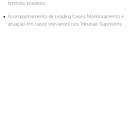
território brasileiro.
Acompanhamento de Leading Cases: Monitoramento e
atuação em casos relevantes nos Tribunais Superiores,
como o Supremo Tribunal Federal (STF) e o Superior
Tribunal de Justiça (STJ).