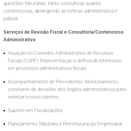
Agronegócio
questões tributárias, tanto consultivas quanto
Entre em Contato
Ver Todos
contenciosas, abrangendo as esferas administrativa e
Família e Sucessões
judicial.
Trabalhe Conosco
Digital
Serviços de Revisão Fiscal e Consultoria/Contencioso
Societário e M&A
Administrativo
Atuação no Conselho Administrativo de Recursos
Fiscais (CARF): Representação e defesa de interesses
em processos administrativos fiscais.
Acompanhamento de Precedentes: Monitoramento
constante de decisões dos órgãos administrativos para
orientar nossos clientes.
Suporte em Fiscalizações.
Planejamento Tributário e Reestruturação Empresarial.