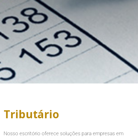
O Escritório
Quem Somos
Equipe
Responsabilidade Social
Áreas de Atuação
Tributário
Publicações
Tributário
Cível
Imprensa
Trabalhista
Contato
Nosso escritório oferece soluções para empresas em
Informativos