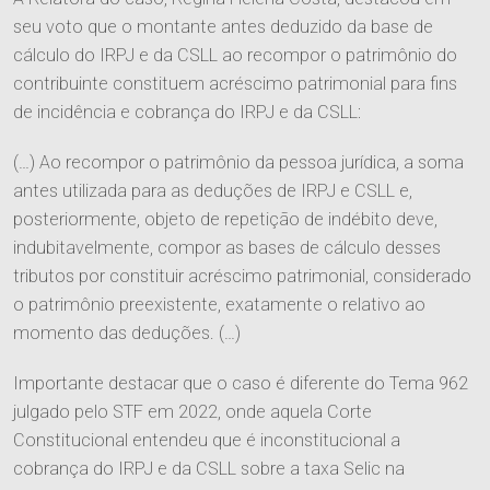
Entre em Contato
seu voto que o montante antes deduzido da base de
Ver Todos
Família e Sucessões
cálculo do IRPJ e da CSLL ao recompor o patrimônio do
Trabalhe Conosco
contribuinte constituem acréscimo patrimonial para fins
Digital
de incidência e cobrança do IRPJ e da CSLL:
Societário e M&A
(…) Ao recompor o patrimônio da pessoa jurídica, a soma
antes utilizada para as deduções de IRPJ e CSLL e,
posteriormente, objeto de repetição de indébito deve,
indubitavelmente, compor as bases de cálculo desses
tributos por constituir acréscimo patrimonial, considerado
o patrimônio preexistente, exatamente o relativo ao
momento das deduções. (…)
Importante destacar que o caso é diferente do Tema 962
julgado pelo STF em 2022, onde aquela Corte
Constitucional entendeu que é inconstitucional a
cobrança do IRPJ e da CSLL sobre a taxa Selic na