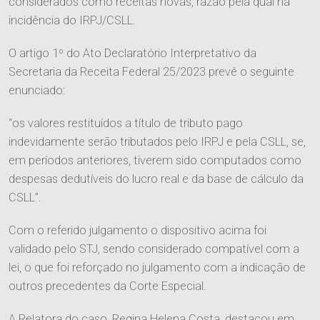
considerados como receitas novas, razão pela qual há
incidência do IRPJ/CSLL.
O artigo 1º do Ato Declaratório Interpretativo da
O Escritório
Secretaria da Receita Federal 25/2023 prevê o seguinte
enunciado:
Quem Somos
“os valores restituídos a título de tributo pago
Equipe
Responsabilidade Social
indevidamente serão tributados pelo IRPJ e pela CSLL, se,
em períodos anteriores, tiverem sido computados como
despesas dedutíveis do lucro real e da base de cálculo da
Áreas de Atuação
CSLL”.
Tributário
Com o referido julgamento o dispositivo acima foi
Publicações
validado pelo STJ, sendo considerado compatível com a
Cível
lei, o que foi reforçado no julgamento com a indicação de
Imprensa
Trabalhista
outros precedentes da Corte Especial.
Contato
Informativos
Agronegócio
A Relatora do caso, Regina Helena Costa, destacou em