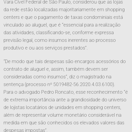
Vara Cível Federal de São Paulo, considerou que as lojas
da rede estão localizadas majoritariamente em shopping
centers e que o pagamento de taxas condominiais está
vinculado ao aluguel, que é “essencial para a realização
das atividades, classificando-se, conforme expressa
O Escritório
previsão legal, como insumos inerentes ao processo
produtivo e ou aos serviços prestados”.
Quem Somos
Equipe
“De modo que tais despesas são encargos acessórios do
Responsabilidade Social
contrato de aluguel e, assim, também devem ser
consideradas como insumos”, diz o magistrado na
Áreas de Atuação
sentença (processo nº 5019482-56.2020.4.03.6100).
Para o advogado Pedro Roncato, esse reconhecimento “é
Tributário
de extrema importância ante a grandiosidade do universo
Publicações
de lojistas locatários de unidades em shopping centers,
Cível
além de representar volume monetário considerável na
Imprensa
medida em que são conhecidos os elevados valores das
Trabalhista
Contato
despesas impostas”.