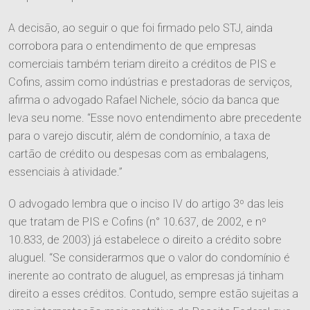
Informativos
Agronegócio
A decisão, ao seguir o que foi firmado pelo STJ, ainda
Entre em Contato
Ver Todos
Família e Sucessões
corrobora para o entendimento de que empresas
Trabalhe Conosco
comerciais também teriam direito a créditos de PIS e
Digital
Cofins, assim como indústrias e prestadoras de serviços,
afirma o advogado Rafael Nichele, sócio da banca que
Societário e M&A
leva seu nome. “Esse novo entendimento abre precedente
para o varejo discutir, além de condomínio, a taxa de
cartão de crédito ou despesas com as embalagens,
essenciais à atividade.”
O advogado lembra que o inciso IV do artigo 3º das leis
que tratam de PIS e Cofins (n° 10.637, de 2002, e nº
10.833, de 2003) já estabelece o direito a crédito sobre
aluguel. “Se considerarmos que o valor do condomínio é
inerente ao contrato de aluguel, as empresas já tinham
direito a esses créditos. Contudo, sempre estão sujeitas a