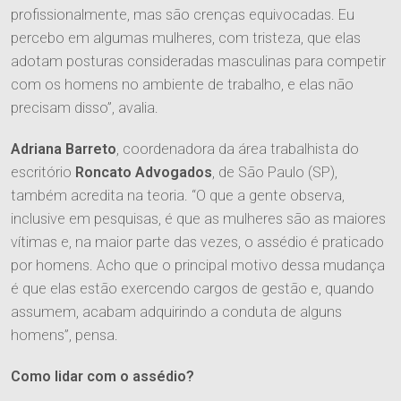
profissionalmente, mas são crenças equivocadas. Eu
Tributário
percebo em algumas mulheres, com tristeza, que elas
Publicações
adotam posturas consideradas masculinas para competir
Cível
com os homens no ambiente de trabalho, e elas não
Imprensa
precisam disso”, avalia.
Trabalhista
Contato
Informativos
Agronegócio
Adriana Barreto
, coordenadora da área trabalhista do
Entre em Contato
escritório
Roncato Advogados
, de São Paulo (SP),
Ver Todos
Família e Sucessões
também acredita na teoria. “O que a gente observa,
Trabalhe Conosco
inclusive em pesquisas, é que as mulheres são as maiores
Digital
vítimas e, na maior parte das vezes, o assédio é praticado
por homens. Acho que o principal motivo dessa mudança
Societário e M&A
é que elas estão exercendo cargos de gestão e, quando
assumem, acabam adquirindo a conduta de alguns
homens”, pensa.
Como lidar com o assédio?