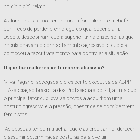
no dia a dia”, relata.
As funcionárias não denunciaram formalmente a chefe
por medo de perder o emprego do qual dependiam.
Depois, descobriram que a superior tinha crises sérias que
impulsionavam o comportamento agressivo, e que ela
começou a fazer tratamento para controlar a situação.
O que faz mulheres se tornarem abusivas?
Milva Pagano, advogada e presidente executiva da ABPRH
O Escritório
– Associação Brasileira dos Profissionais de RH, afirma que
o principal fator que leva as chefes a adquirirem uma
Quem Somos
postura agressiva é a pressão, apesar de se considerarem
Equipe
feministas.
Responsabilidade Social
“As pessoas tendem a achar que elas precisam endurecer
Áreas de Atuação
e assumir determinadas posturas para evoluir