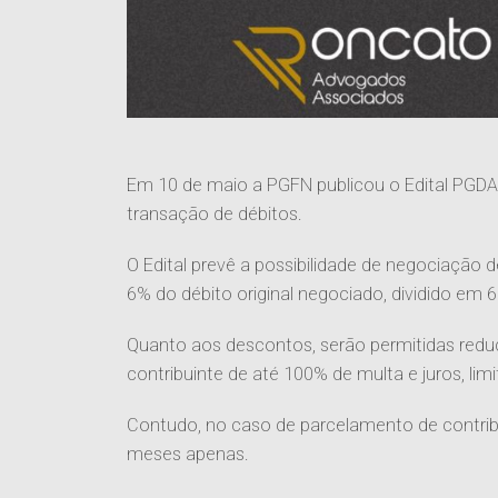
Em 10 de maio a PGFN publicou o Edital PGDAU
transação de débitos.
O Edital prevê a possibilidade de negociação 
6% do débito original negociado, dividido em 
Quanto aos descontos, serão permitidas red
contribuinte de até 100% de multa e juros, lim
Contudo, no caso de parcelamento de contribu
meses apenas.