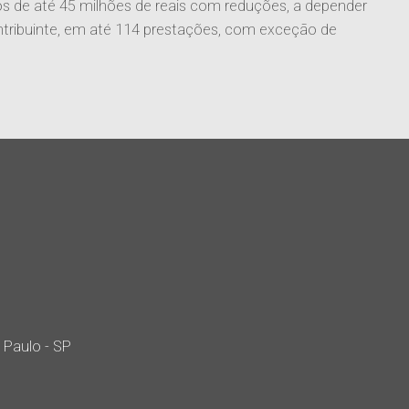
s de até 45 milhões de reais com reduções, a depender
tribuinte, em até 114 prestações, com exceção de
 Paulo - SP