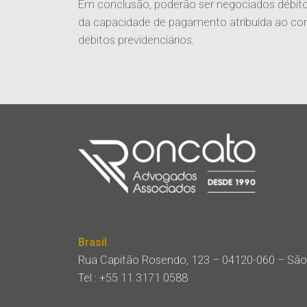
Em conclusão, poderão ser negociados débito
da capacidade de pagamento atribuída ao con
débitos previdenciários.
Brasil
Rua Capitão Rosendo, 123 – 04120-060 – São
Tel :
+55 11 3171 0588