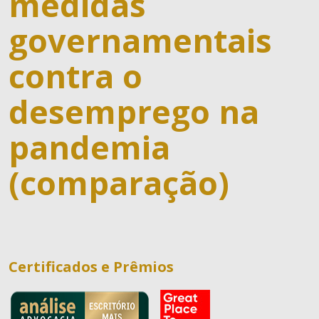
medidas
governamentais
contra o
desemprego na
pandemia
O Escritório
(comparação)
Quem Somos
Equipe
Responsabilidade Social
Áreas de Atuação
Certificados e Prêmios
Tributário
Publicações