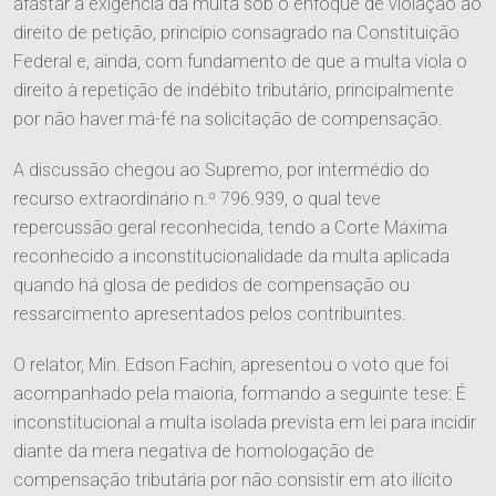
afastar a exigência da multa sob o enfoque de violação ao
Quem Somos
Equipe
direito de petição, princípio consagrado na Constituição
Responsabilidade Social
Federal e, ainda, com fundamento de que a multa viola o
direito à repetição de indébito tributário, principalmente
Áreas de Atuação
por não haver má-fé na solicitação de compensação.
A discussão chegou ao Supremo, por intermédio do
Tributário
recurso extraordinário n.º 796.939, o qual teve
Publicações
repercussão geral reconhecida, tendo a Corte Máxima
Cível
reconhecido a inconstitucionalidade da multa aplicada
Imprensa
Trabalhista
quando há glosa de pedidos de compensação ou
Contato
ressarcimento apresentados pelos contribuintes.
Informativos
Agronegócio
Entre em Contato
O relator, Min. Edson Fachin, apresentou o voto que foi
Ver Todos
Família e Sucessões
acompanhado pela maioria, formando a seguinte tese: É
Trabalhe Conosco
inconstitucional a multa isolada prevista em lei para incidir
Digital
diante da mera negativa de homologação de
Societário e M&A
compensação tributária por não consistir em ato ilícito