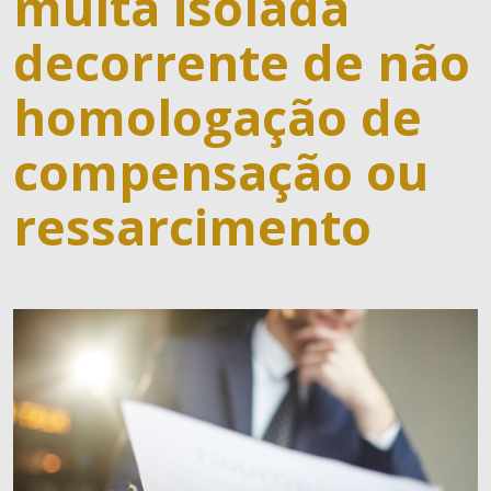
multa isolada
decorrente de não
homologação de
compensação ou
ressarcimento