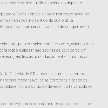
lusivamente da instituição bancária do depósito.
patados (6X6), com seis dos ministros votando no
 demais ministros, no sentido de que o atual
alteração transformaria o processo de cumprimento
a regimental para complementar seu voto, adiando mais
derá responsabilizar não apenas os devedores em
xecuções fiscais ajuizadas por entes públicos ou,
orte Especial do STJ poderá, de uma vez por todas,
ermanecerá responsável pelas correções e todos os
sabilidade ficará a cargo do devedor, parte vencida no
atentamente os desdobramentos dessa discussão e