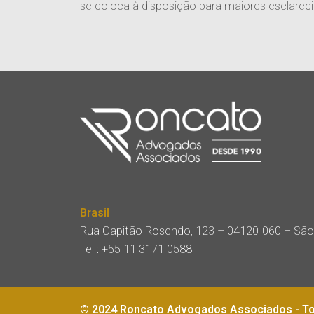
se coloca à disposição para maiores esclarec
Brasil
Rua Capitão Rosendo, 123 – 04120-060 – São
Tel :
+55 11 3171 0588
© 2024 Roncato Advogados Associados - To