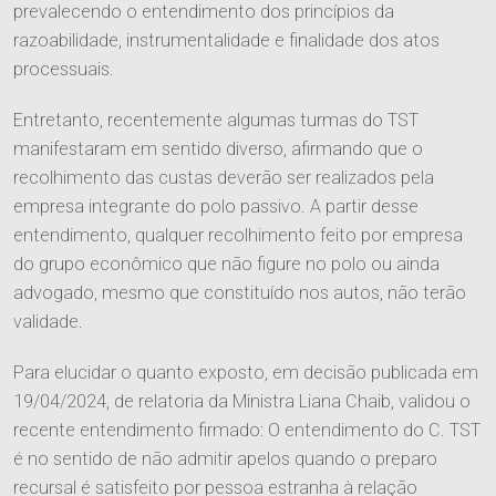
prevalecendo o entendimento dos princípios da
Áreas de Atuação
razoabilidade, instrumentalidade e finalidade dos atos
processuais.
Tributário
Publicações
Entretanto, recentemente algumas turmas do TST
Cível
manifestaram em sentido diverso, afirmando que o
recolhimento das custas deverão ser realizados pela
Imprensa
Trabalhista
Contato
empresa integrante do polo passivo. A partir desse
Informativos
entendimento, qualquer recolhimento feito por empresa
Agronegócio
do grupo econômico que não figure no polo ou ainda
Entre em Contato
Ver Todos
Família e Sucessões
advogado, mesmo que constituído nos autos, não terão
Trabalhe Conosco
validade.
Digital
Para elucidar o quanto exposto, em decisão publicada em
Societário e M&A
19/04/2024, de relatoria da Ministra Liana Chaib, validou o
recente entendimento firmado: O entendimento do C. TST
é no sentido de não admitir apelos quando o preparo
recursal é satisfeito por pessoa estranha à relação