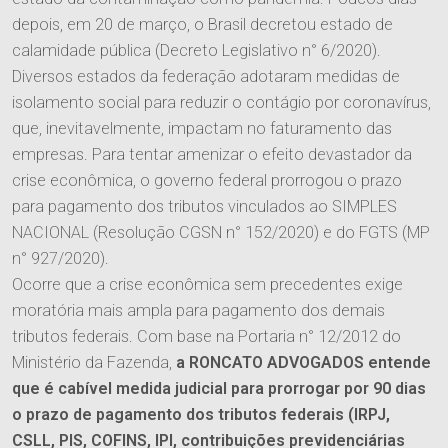
depois, em 20 de março, o Brasil decretou estado de
calamidade pública (Decreto Legislativo n° 6/2020).
Diversos estados da federação adotaram medidas de
O Escritório
isolamento social para reduzir o contágio por coronavírus,
que, inevitavelmente, impactam no faturamento das
Quem Somos
empresas. Para tentar amenizar o efeito devastador da
Equipe
crise econômica, o governo federal prorrogou o prazo
Responsabilidade Social
para pagamento dos tributos vinculados ao SIMPLES
NACIONAL (Resolução CGSN n° 152/2020) e do FGTS (MP
Áreas de Atuação
n° 927/2020).
Ocorre que a crise econômica sem precedentes exige
Tributário
moratória mais ampla para pagamento dos demais
Publicações
tributos federais. Com base na Portaria n° 12/2012 do
Cível
Ministério da Fazenda,
a RONCATO ADVOGADOS entende
Imprensa
que é cabível medida judicial para prorrogar por 90 dias
Trabalhista
Contato
o prazo de pagamento dos tributos federais (IRPJ,
Informativos
Agronegócio
CSLL, PIS, COFINS, IPI, contribuições previdenciárias