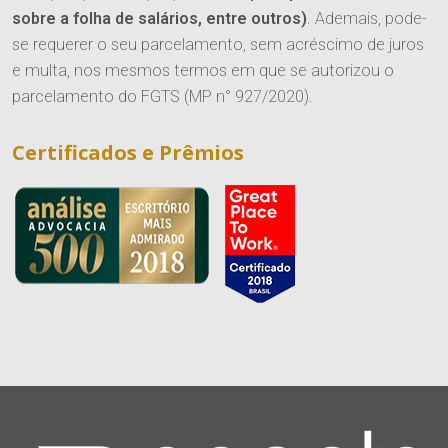
Entre em Contato
sobre a folha de salários, entre outros)
. Ademais, pode-
Ver Todos
Família e Sucessões
se requerer o seu parcelamento, sem acréscimo de juros
Trabalhe Conosco
e multa, nos mesmos termos em que se autorizou o
Digital
parcelamento do FGTS (MP n° 927/2020).
Societário e M&A
Certificados e Prêmios