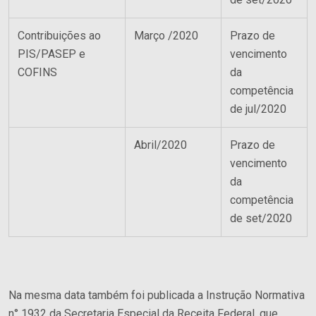
Contribuições ao
Março /2020
Prazo de
PIS/PASEP e
vencimento
COFINS
da
competência
de jul/2020
Abril/2020
Prazo de
vencimento
O Escritório
da
competência
Quem Somos
de set/2020
Equipe
Responsabilidade Social
Áreas de Atuação
Na mesma data também foi publicada a Instrução Normativa
n° 1932 da Secretaria Especial da Receita Federal, que