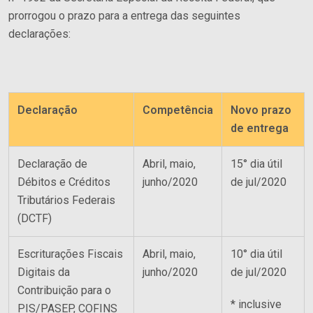
Tributário
prorrogou o prazo para a entrega das seguintes
Publicações
Cível
declarações:
Imprensa
Trabalhista
Contato
Informativos
Agronegócio
Declaração
Competência
Novo prazo
Entre em Contato
Ver Todos
Família e Sucessões
de entrega
Trabalhe Conosco
Digital
Declaração de
Abril, maio,
15° dia útil
Débitos e Créditos
junho/2020
de jul/2020
Societário e M&A
Tributários Federais
(DCTF)
Escriturações Fiscais
Abril, maio,
10° dia útil
Digitais da
junho/2020
de jul/2020
Contribuição para o
* inclusive
PIS/PASEP, COFINS