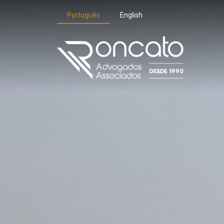
Português
English