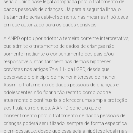
Imprensa
seria a única base legal apropriada para o tratamento de
Trabalhista
Contato
dados pessoais de crianças. Já para a segunda linha, o
Informativos
Agronegócio
tratamento seria cabível somente nas mesmas hipóteses
Entre em Contato
em que autorizado para os dados sensíveis.
Ver Todos
Família e Sucessões
Trabalhe Conosco
A ANPD optou por adotar a terceira corrente interpretativa,
Digital
que admite o tratamento de dados de crianças não
somente mediante o consentimento dos pais e/ou
Societário e M&A
responsáveis, mas também nas demais hipóteses
previstas nos artigos 7º e 11º da LGPD, desde que
observado o princípio do melhor interesse do menor.
Assim, o tratamento de dados pessoais de crianças e
adolescentes não ficaria tão restrito como ocorre
atualmente e continuaria a oferecer uma ampla proteção
aos titulares referidos. A ANPD concluiu que o
consentimento para o tratamento de dados pessoais de
crianças poderá ser utilizado, sempre de forma específica
e em destaque, desde que essa seja a hipótese legal mais