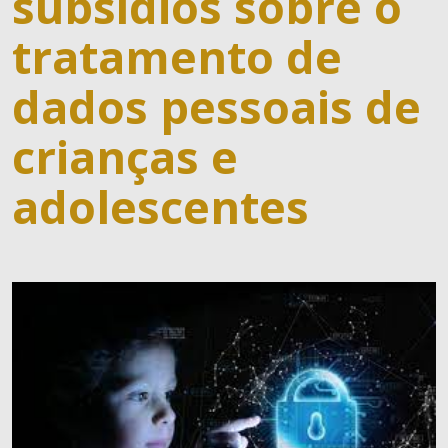
subsídios sobre o
tratamento de
dados pessoais de
crianças e
adolescentes