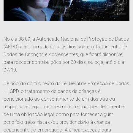
No dia 08.09, a Autoridade Nacional de Proteção de Dados
(ANPD) abriu tomada de subsídios sobre o Tratamento de
Dados de Crianças e Adolescentes, que ficará disponível
para receber contribuições por 30 dias, ou seja, até o dia
07/10.
De acordo com o texto da Lei Geral de Proteção de Dados
– LGPD, o tratamento de dados de crianças é
condicionado ao consentimento de um dos pais ou
responsável legal, até mesmo em situações decorrentes
de uma obrigação legal, como para fornecer algum
benefício trabalhista e/ou previdenciário à criança
dependente do empregado. A única exceção para