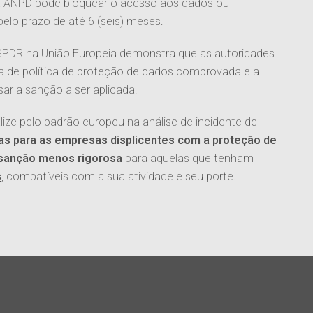
 a ANPD pode bloquear o acesso aos dados ou
lo prazo de até 6 (seis) meses.
a GPDR na União Europeia demonstra que as autoridades
a de política de proteção de dados comprovada e a
r a sanção a ser aplicada.
alize pelo padrão europeu na análise de incidente de
a
s para as
empresas displicentes
com a proteção de
sanção menos rigorosa
para aquelas que tenham
s
, compatíveis com a sua atividade e seu porte.