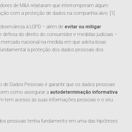
adores de M&A relataram que interromperam algum
ação com a proteção de dados na companhia alvo.
[1]
observância à LGPD – além de
evitar ou mitigar
defesa do direito do consumidor e medidas judiciais –
 mercado nacional na medida em que adota boas
to fundamental à proteção dos dados pessoais dos
ção de Dados Pessoais é garantir que os dados pessoais
 bem como assegurar a
autodeterminação informativa
m tem acesso às suas informações pessoais e o seu
dados pessoais tenha fundamento em uma das hipóteses