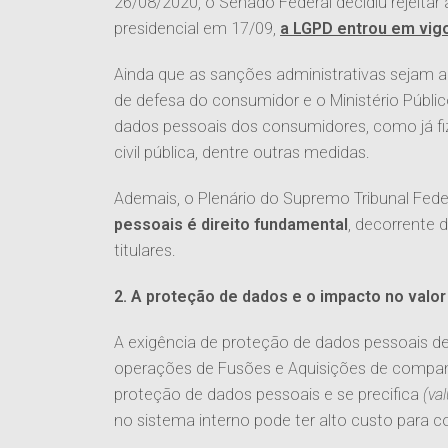
26/08/2020, o Senado Federal decidiu rejeita
presidencial em 17/09,
a LGPD entrou em vigo
Ainda que as sanções administrativas sejam a
de defesa do consumidor e o Ministério Públi
dados pessoais dos consumidores, como já fiz
civil pública, dentre outras medidas.
Ademais, o Plenário do Supremo Tribunal Fede
pessoais é direito fundamental
, decorrente 
titulares.
2. A proteção de dados e o impacto no val
A exigência de proteção de dados pessoais d
operações de Fusões e Aquisições de companhi
proteção de dados pessoais e se precifica
(va
no sistema interno pode ter alto custo para c