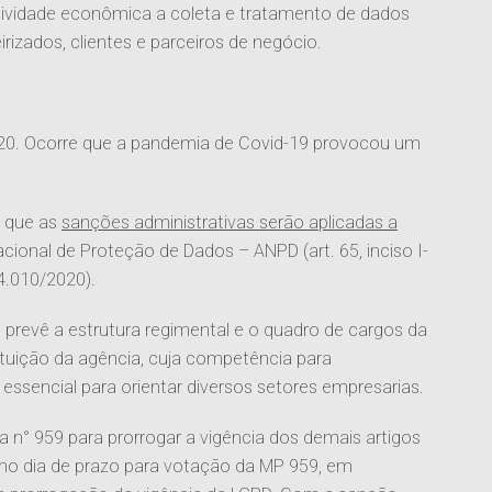
 atividade econômica a coleta e tratamento de dados
irizados, clientes e parceiros de negócio.
020. Ocorre que a pandemia de Covid-19 provocou um
e que as
sanções administrativas serão aplicadas a
cional de Proteção de Dados – ANPD (art. 65, inciso I-
14.010/2020).
 prevê a estrutura regimental e o quadro de cargos da
tuição da agência, cuja competência para
essencial para orientar diversos setores empresarias.
a n° 959 para prorrogar a vigência dos demais artigos
imo dia de prazo para votação da MP 959, em