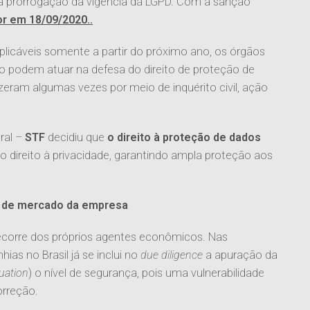
r a prorrogação da vigência da LGPD. Com a sanção
r em 18/09/2020..
plicáveis somente a partir do próximo ano, os órgãos
co podem atuar na defesa do direito de proteção de
eram algumas vezes por meio de inquérito civil, ação
ral –
STF
decidiu que
o direito à proteção de dados
do direito à privacidade, garantindo ampla proteção aos
or de mercado da empresa
ecorre dos próprios agentes econômicos. Nas
as no Brasil já se inclui no
due diligence
a apuração da
luation
) o nível de segurança, pois uma vulnerabilidade
orreção.