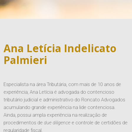
Áreas de Atuação
Tributário
Publicações
Ana Letícia Indelicato
Cível
Imprensa
Palmieri
Trabalhista
Contato
Informativos
Agronegócio
Entre em Contato
Ver Todos
Família e Sucessões
Especialista na área Tributária, com mais de 10 anos de
Trabalhe Conosco
experiência, Ana Letícia é advogada do contencioso
Digital
tributário judicial e administrativo do Roncato Advogados
acumulando grande experiência na lide contenciosa.
Societário e M&A
Ainda, possui ampla experiência na realização de
procedimentos de
due diligence
e controle de certidões de
regularidade fiscal.