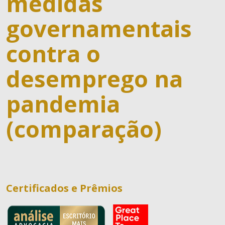
medidas
governamentais
contra o
desemprego na
pandemia
O Escritório
(comparação)
Quem Somos
Equipe
Responsabilidade Social
Áreas de Atuação
Certificados e Prêmios
Tributário
Publicações