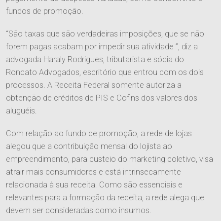
O Escritório
fundos de promoção.
Quem Somos
“São taxas que são verdadeiras imposições, que se não
Equipe
forem pagas acabam por impedir sua atividade ”, diz a
Responsabilidade Social
advogada Haraly Rodrigues, tributarista e sócia do
Roncato Advogados, escritório que entrou com os dois
Áreas de Atuação
processos. A Receita Federal somente autoriza a
obtenção de créditos de PIS e Cofins dos valores dos
aluguéis.
Tributário
Publicações
Cível
Com relação ao fundo de promoção, a rede de lojas
alegou que a contribuição mensal do lojista ao
Imprensa
Trabalhista
empreendimento, para custeio do marketing coletivo, visa
Contato
Informativos
atrair mais consumidores e está intrinsecamente
Agronegócio
relacionada à sua receita. Como são essenciais e
Entre em Contato
Ver Todos
relevantes para a formação da receita, a rede alega que
Família e Sucessões
devem ser consideradas como insumos.
Trabalhe Conosco
Digital