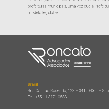
prefeituras municipais, uma vez que a Prefei
modelo legislativo.
Brasil
Rua Capitão Rosendo, 123 – 04120-060 – São
Tel :
+55 11 3171 0588