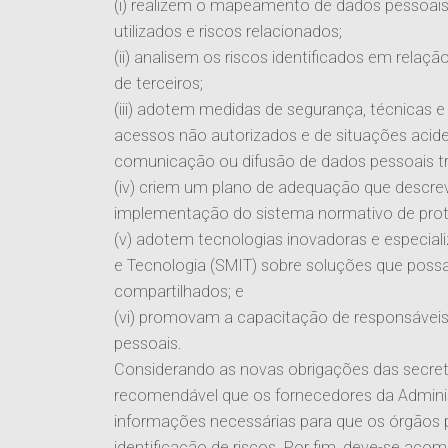
(i) realizem o mapeamento de dados pessoais,
utilizados e riscos relacionados;
(ii) analisem os riscos identificados em rela
de terceiros;
(iii) adotem medidas de segurança, técnicas e
acessos não autorizados e de situações acident
comunicação ou difusão de dados pessoais t
(iv) criem um plano de adequação que descrev
implementação do sistema normativo de prot
(v) adotem tecnologias inovadoras e especial
e Tecnologia (SMIT) sobre soluções que possam
compartilhados; e
(vi) promovam a capacitação de responsáveis
pessoais.
Considerando as novas obrigações das secreta
recomendável que os fornecedores da Adminis
informações necessárias para que os órgãos
identificação de riscos. Por fim, deve-se a