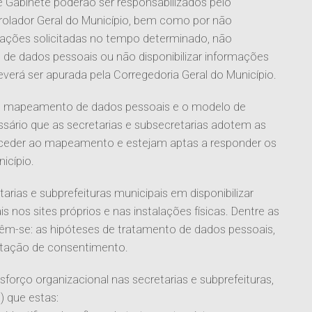
 Gabinete poderão ser responsabilizados pelo
lador Geral do Município, bem como por não
mações solicitadas no tempo determinado, não
 de dados pessoais ou não disponibilizar informações
everá ser apurada pela Corregedoria Geral do Município.
 o mapeamento de dados pessoais e o modelo de
ssário que as secretarias e subsecretarias adotem as
roceder ao mapeamento e estejam aptas a responder os
icípio.
tarias e subprefeituras municipais em disponibilizar
nos sites próprios e nas instalações físicas. Dentre as
têm-se: as hipóteses de tratamento de dados pessoais,
estação de consentimento.
sforço organizacional nas secretarias e subprefeituras,
) que estas: