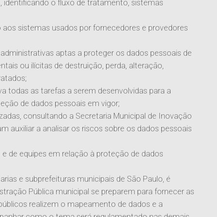
 identificando o fluxo de tratamento, sistemas
ção aos sistemas usados por fornecedores e provedores
 administrativas aptas a proteger os dados pessoais de
ais ou ilícitas de destruição, perda, alteração,
ratados;
a todas as tarefas a serem desenvolvidas para a
eção de dados pessoais em vigor;
izadas, consultando a Secretaria Municipal de Inovação
 auxiliar a analisar os riscos sobre os dados pessoais
 e de equipes em relação à proteção de dados
rias e subprefeituras municipais de São Paulo, é
tração Pública municipal se preparem para fornecer as
 públicos realizem o mapeamento de dados e a
companhar como o tema será regulamentado nas demais