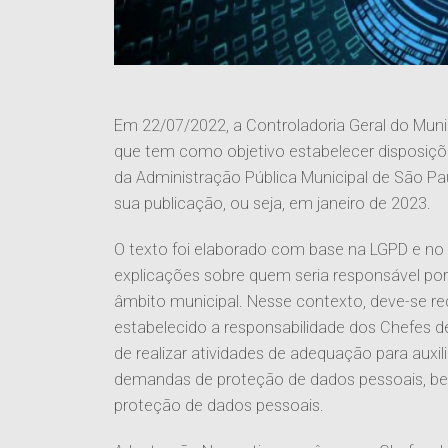
Em 22/07/2022, a Controladoria Geral do Munic
que tem como objetivo estabelecer disposiç
da Administração Pública Municipal de São Pa
sua publicação, ou seja, em janeiro de 2023.
O texto foi elaborado com base na LGPD e no 
explicações sobre quem seria responsável po
âmbito municipal. Nesse contexto, deve-se re
estabelecido a responsabilidade dos Chefes de
de realizar atividades de adequação para auxil
demandas de proteção de dados pessoais, be
proteção de dados pessoais.