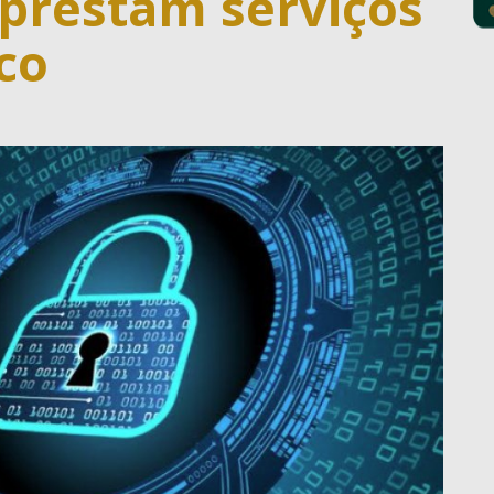
prestam serviços
co