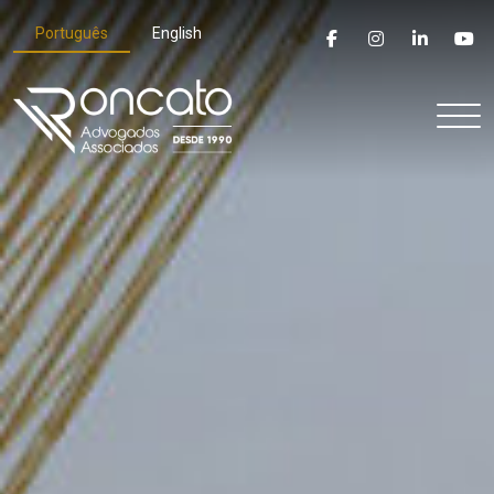
Português
English